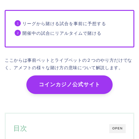
リーグから賭ける試合を事前に予想する
開催中の試合にリアルタイムで賭ける
ここからは事前ベットとライブベットの２つのやり方だけでな
く、アメフトの様々な賭け方の意味について解説します。
コインカジノ公式サイト
目次
OPEN