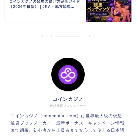
コインカジノの競馬の賭け方完全ガイド
【2026年最新】｜JRA・地方競馬...
コインカジノ
仮想通貨ブックメーカー
コインカジノ（coincasino.com）は世界最大級の仮想
通貨ブックメーカー。最新ボーナス・キャンペーン情報
まで網羅。初心者から上級者まで安心して使える日本語