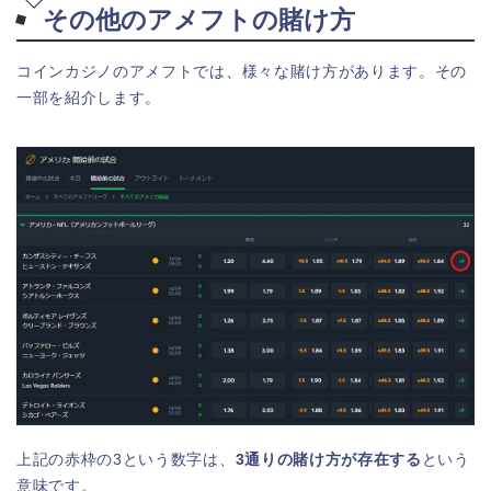
その他のアメフトの賭け方
コインカジノのアメフトでは、様々な賭け方があります。その
一部を紹介します。
上記の赤枠の3という数字は、
3通りの賭け方が存在する
という
意味です。