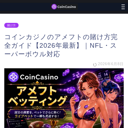
賭け方
コインカジノのアメフトの賭け方完
全ガイド【2026年最新】｜NFL・ス
ーパーボウル対応
2026年6月8日