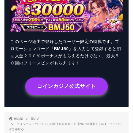
このページ経由で登録したユーザー限定の特典です。プ
ロモーションコード
「BMJ50」
を入力して登録すると初
回入金２００％ボーナスがもらえるだけでなく、最大５
０回のフリースピンがもらえます！
コインカジノ公式サイト
HOME
賭け方
コインカジノのアメフトの賭け方完全ガイド【2026年最新】｜NFL・スーパー
ボウル対応