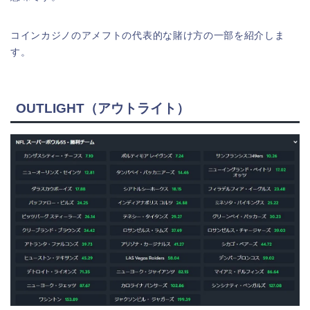
コインカジノのアメフトの代表的な賭け方の一部を紹介しま
す。
OUTLIGHT（アウトライト）