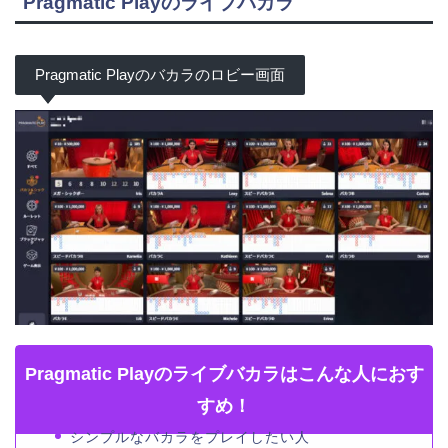
Pragmatic Playのライブバカラ
Pragmatic Playのバカラのロビー画面
Pragmatic Playのライブバカラはこんな人におす
すめ！
シンプルなバカラをプレイしたい人