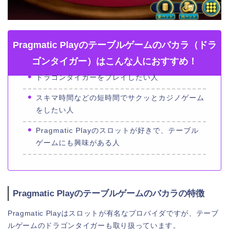
Pragmatic Playのテーブルゲームのバカラ（ドラ
ゴンタイガー）はこんな人におすすめ！
ドラゴンタイガーをプレイしたい人
スキマ時間などの短時間でサクッとカジノゲーム
をしたい人
Pragmatic Playのスロットが好きで、テーブル
ゲームにも興味がある人
Pragmatic Playのテーブルゲームのバカラの特徴
Pragmatic Playはスロットが有名なプロバイダですが、テーブ
ルゲームのドラゴンタイガーも取り扱っています。