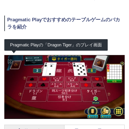
Pragmatic Playでおすすめのテーブルゲームのバカ
ラを紹介
Pragmatic Playの「Dragon Tiger」のプレイ画面