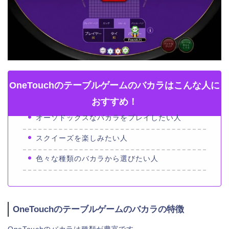
OneTouchのテーブルゲームのバカラはこんな人に
おすすめ！
オーソドックスなバカラをプレイしたい人
スクイーズを楽しみたい人
色々な種類のバカラから選びたい人
OneTouchのテーブルゲームのバカラの特徴