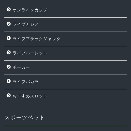
オンラインカジノ
ライブカジノ
ライブブラックジャック
ライブルーレット
ポーカー
ライブバカラ
おすすめスロット
スポーツベット