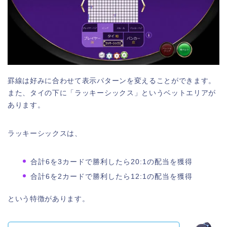
罫線は好みに合わせて表示パターンを変えることができます。
また、タイの下に「ラッキーシックス」というベットエリアが
あります。
ラッキーシックスは、
合計6を3カードで勝利したら20:1の配当を獲得
合計6を2カードで勝利したら12:1の配当を獲得
という特徴があります。