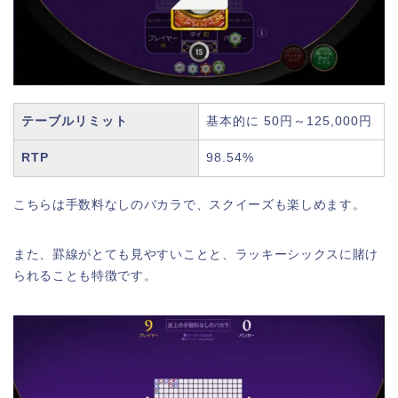
テーブルリミット
基本的に 50円～125,000円
RTP
98.54%
こちらは手数料なしのバカラで、スクイーズも楽しめます。
また、罫線がとても見やすいことと、ラッキーシックスに賭け
られることも特徴です。