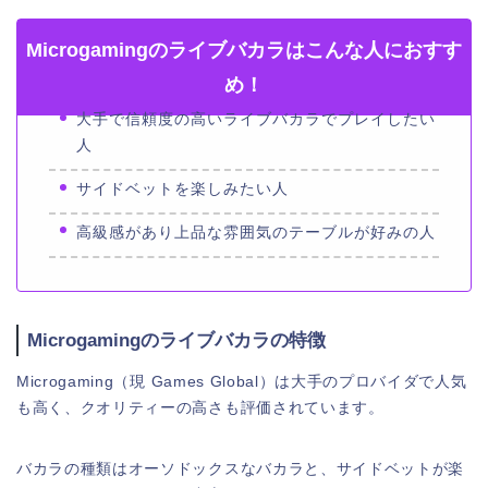
Microgamingのライブバカラはこんな人におすす
め！
大手で信頼度の高いライブバカラでプレイしたい
人
サイドベットを楽しみたい人
高級感があり上品な雰囲気のテーブルが好みの人
Microgamingのライブバカラの特徴
Microgaming（現 Games Global）は大手のプロバイダで人気
も高く、クオリティーの高さも評価されています。
バカラの種類はオーソドックスなバカラと、サイドベットが楽