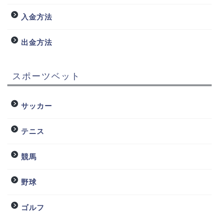
入金方法
出金方法
スポーツベット
サッカー
テニス
競馬
野球
ゴルフ