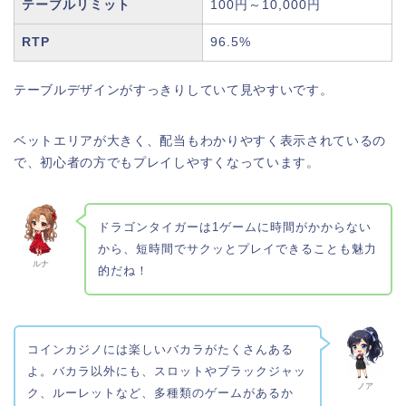
テーブルリミット
100円～10,000円
RTP
96.5%
テーブルデザインがすっきりしていて見やすいです。
ベットエリアが大きく、配当もわかりやすく表示されているの
で、初心者の方でもプレイしやすくなっています。
ドラゴンタイガーは1ゲームに時間がかからない
から、短時間でサクッとプレイできることも魅力
ルナ
的だね！
コインカジノには楽しいバカラがたくさんある
よ。バカラ以外にも、スロットやブラックジャッ
ノア
ク、ルーレットなど、多種類のゲームがあるか