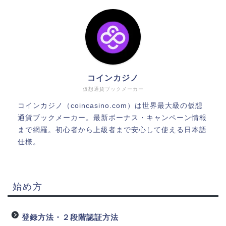
コインカジノ
仮想通貨ブックメーカー
コインカジノ（coincasino.com）は世界最大級の仮想
通貨ブックメーカー。最新ボーナス・キャンペーン情報
まで網羅。初心者から上級者まで安心して使える日本語
仕様。
始め方
登録方法・２段階認証方法