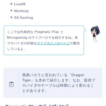
Live88
Winfinity
SA Gaming
ここでは代表的な Pragmatic Play と
Microgaming のライブバカラを紹介するね。各
ノア
プロバイダの詳細は
ライブカジノのページ
で解説
しているよ。
簡易バカラと言われている「Dragon
Tiger」も含めて紹介します。なお、提供プ
ロバイダやテーブルは時期により変わるこ
とがあります。