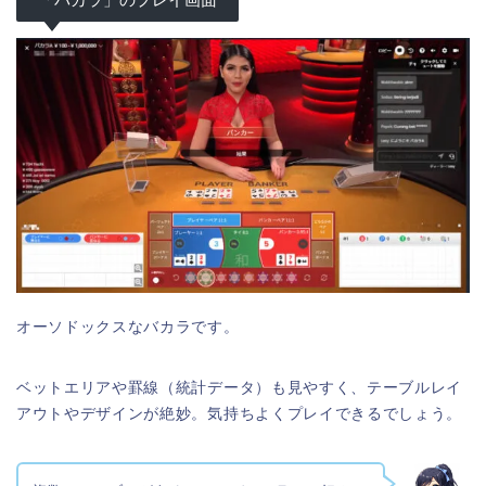
オーソドックスなバカラです。
ベットエリアや罫線（統計データ）も見やすく、テーブルレイ
アウトやデザインが絶妙。気持ちよくプレイできるでしょう。