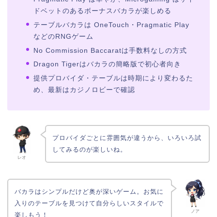
ドベットのあるボーナスバカラが楽しめる
テーブルバカラは OneTouch・Pragmatic Play
などのRNGゲーム
No Commission Baccaratは手数料なしの方式
Dragon Tigerはバカラの簡略版で初心者向き
提供プロバイダ・テーブルは時期により変わるた
め、最新はカジノロビーで確認
プロバイダごとに雰囲気が違うから、いろいろ試
してみるのが楽しいね。
レオ
バカラはシンプルだけど奥が深いゲーム。お気に
入りのテーブルを見つけて自分らしいスタイルで
ノア
楽しもう！