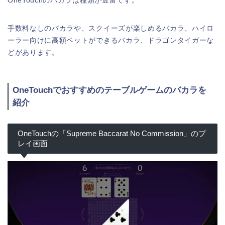
OneTouchのバカラは種類が豊富です。
手数料なしのバカラや、スクイーズが楽しめるバカラ、ハイロ
ーラー向けに高額ベットができるバカラ、ドラゴンタイガーな
どがあります。
OneTouchでおすすめのテーブルゲームのバカラを
紹介
OneTouchの「Supreme Baccarat No Commission」のプ
レイ画面