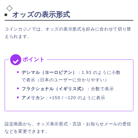
オッズの表示形式
コインカジノでは、オッズの表示形式を好みに合わせて切り替
えられます。
デシマル（ヨーロピアン）
：1.93 のように小数
で表示（日本のユーザーに分かりやすい）
フラクショナル（イギリス式）
：分数で表示
アメリカン
：+150 / −120 のように表示
設定画面から、オッズ表示形式・言語・お知らせメールの受信
などを変更できます。