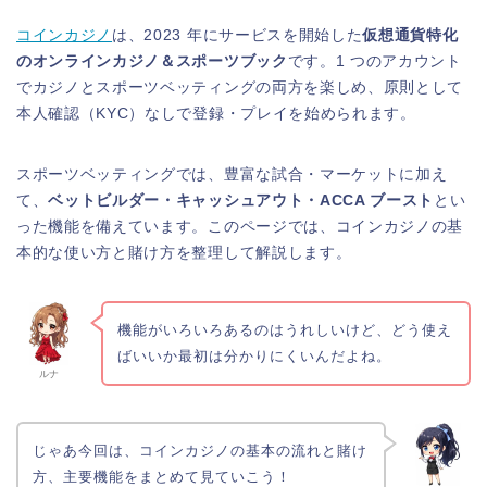
コインカジノ
は、2023 年にサービスを開始した
仮想通貨特化
のオンラインカジノ＆スポーツブック
です。1 つのアカウント
でカジノとスポーツベッティングの両方を楽しめ、原則として
本人確認（KYC）なしで登録・プレイを始められます。
スポーツベッティングでは、豊富な試合・マーケットに加え
て、
ベットビルダー・キャッシュアウト・ACCA ブースト
とい
った機能を備えています。このページでは、コインカジノの基
本的な使い方と賭け方を整理して解説します。
機能がいろいろあるのはうれしいけど、どう使え
ばいいか最初は分かりにくいんだよね。
ルナ
じゃあ今回は、コインカジノの基本の流れと賭け
方、主要機能をまとめて見ていこう！