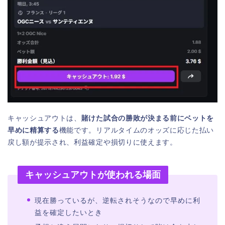
キャッシュアウトは、
賭けた試合の勝敗が決まる前にベットを
早めに精算する
機能です。リアルタイムのオッズに応じた払い
戻し額が提示され、利益確定や損切りに使えます。
キャッシュアウトが使われる場面
現在勝っているが、逆転されそうなので早めに利
益を確定したいとき