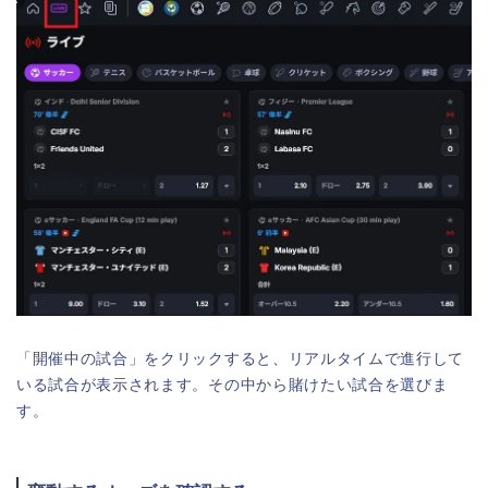
「開催中の試合」をクリックすると、リアルタイムで進行して
いる試合が表示されます。その中から賭けたい試合を選びま
す。