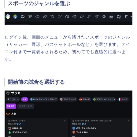
スポーツのジャンルを選ぶ
ログイン後、画面のメニューから賭けたいスポーツのジャンル
（サッカー、野球、バスケットボールなど）を選びます。アイ
コン付きで一覧表示されるため、初めてでも直感的に選べま
す。
開始前の試合を選択する