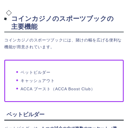
コインカジノのスポーツブックの
主要機能
コインカジノのスポーツブックには、賭けの幅を広げる便利な
機能が用意されています。
ベットビルダー
キャッシュアウト
ACCA ブースト（ACCA Boost Club）
ベットビルダー