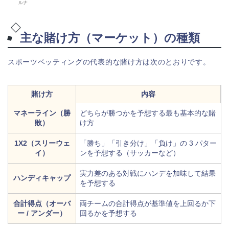
ルナ
主な賭け方（マーケット）の種類
スポーツベッティングの代表的な賭け方は次のとおりです。
賭け方
内容
マネーライン（勝
どちらが勝つかを予想する最も基本的な賭
敗）
け方
1X2（スリーウェ
「勝ち」「引き分け」「負け」の 3 パター
イ）
ンを予想する（サッカーなど）
実力差のある対戦にハンデを加味して結果
ハンディキャップ
を予想する
合計得点（オーバ
両チームの合計得点が基準値を上回るか下
ー / アンダー）
回るかを予想する