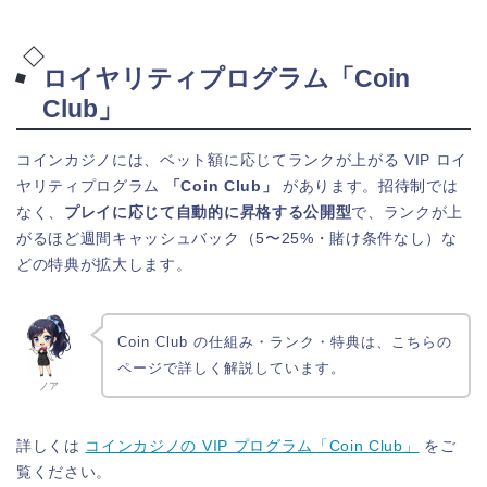
ロイヤリティプログラム「Coin
Club」
コインカジノには、ベット額に応じてランクが上がる VIP ロイ
ヤリティプログラム
「Coin Club」
があります。招待制では
なく、
プレイに応じて自動的に昇格する公開型
で、ランクが上
がるほど週間キャッシュバック（5〜25%・賭け条件なし）な
どの特典が拡大します。
Coin Club の仕組み・ランク・特典は、こちらの
ページで詳しく解説しています。
ノア
詳しくは
コインカジノの VIP プログラム「Coin Club」
をご
覧ください。