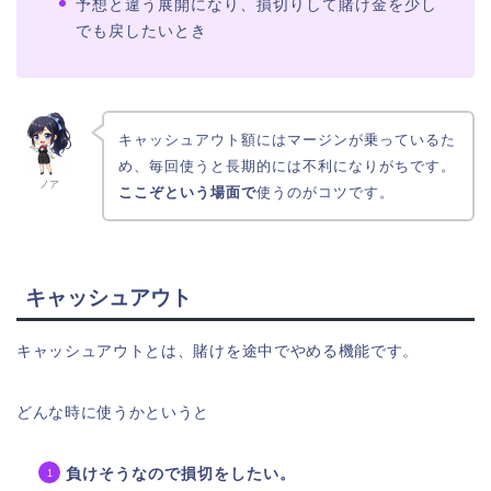
予想と違う展開になり、損切りして賭け金を少し
でも戻したいとき
キャッシュアウト額にはマージンが乗っているた
め、毎回使うと長期的には不利になりがちです。
ノア
ここぞという場面で
使うのがコツです。
キャッシュアウト
キャッシュアウトとは、賭けを途中でやめる機能です。
どんな時に使うかというと
負けそうなので損切をしたい。