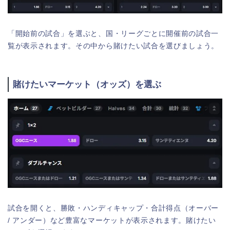
「開始前の試合」を選ぶと、国・リーグごとに開催前の試合一
覧が表示されます。その中から賭けたい試合を選びましょう。
賭けたいマーケット（オッズ）を選ぶ
試合を開くと、勝敗・ハンディキャップ・合計得点（オーバー
/ アンダー）など豊富なマーケットが表示されます。賭けたい