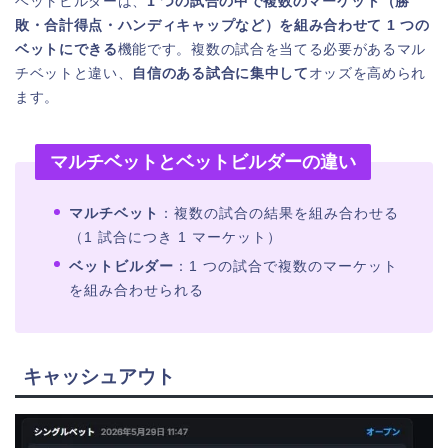
ベットビルダーは、
1 つの試合の中で複数のマーケット（勝
敗・合計得点・ハンディキャップなど）を組み合わせて 1 つの
ベットにできる
機能です。複数の試合を当てる必要があるマル
チベットと違い、
自信のある試合に集中して
オッズを高められ
ます。
マルチベットとベットビルダーの違い
マルチベット
：複数の試合の結果を組み合わせる
（1 試合につき 1 マーケット）
ベットビルダー
：1 つの試合で複数のマーケット
を組み合わせられる
キャッシュアウト