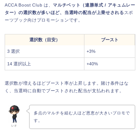
ACCA Boost Club は、
マルチベット（連勝単式 / アキュムレー
ター）の選択数が多いほど、当選時の配当が上乗せされる
スポ
ーツブック向けプロモーションです。
選択数（目安）
ブースト
3 選択
+3%
14 選択以上
+40%
選択数が増えるほどブースト率が上昇します。賭け条件はな
く、当選時に自動でブーストされた配当が支払われます。
多点のマルチを組む人ほど恩恵が大きいプロモで
す。
レオ