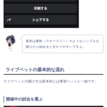
最初は勝敗（マネーライン）のようなシンプルな
賭けから始めると分かりやすいですよ。
ノア
ライブベットの基本的な流れ
ライブベットの賭け方は基本的には事前ベットと一緒です。
開催中の試合を選ぶ