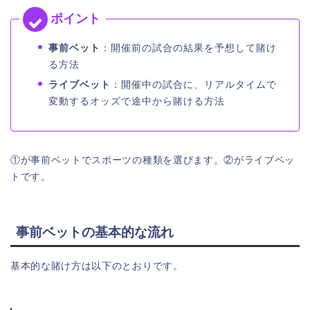
事前ベット
：開催前の試合の結果を予想して賭け
る方法
ライブベット
：開催中の試合に、リアルタイムで
変動するオッズで途中から賭ける方法
①が事前ベットでスポーツの種類を選びます。②がライブベッ
トです。
事前ベットの基本的な流れ
基本的な賭け方は以下のとおりです。