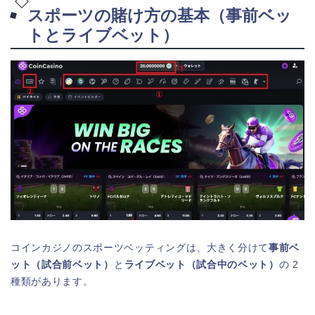
スポーツの賭け方の基本（事前ベッ
トとライブベット）
コインカジノのスポーツベッティングは、大きく分けて
事前ベ
ット（試合前ベット）
と
ライブベット（試合中のベット）
の 2
種類があります。